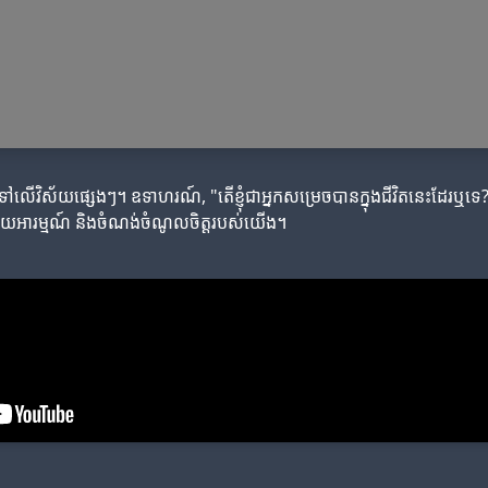
វិស័យផ្សេងៗ។ ឧទាហរណ៍, "តើខ្ញុំជាអ្នកសម្រេចបានក្នុងជីវិតនេះដែរឬទេ?"
មួយអារម្មណ៍ និងចំណង់ចំណូលចិត្តរបស់យើង។