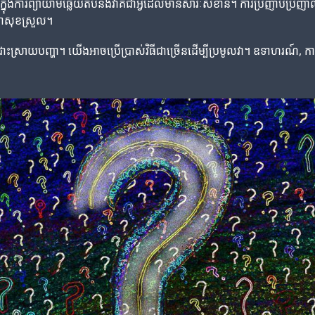
ងការព្យាយាមឆ្លើយតបនឹងវាគឺជាអ្វីដែលមានសារៈសំខាន់។ ការប្រញាប់ប្រញាល
ថាសុខស្រួល។
យបញ្ហា។ យើងអាចប្រើប្រាស់វិធីជាច្រើនដើម្បីប្រមូលវា។ ឧទាហរណ៍, ការចូលរួមក