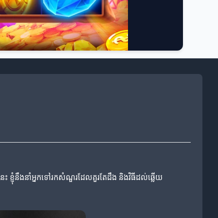
 ខ្ញុំនឹងនាំអ្នកទៅរកសំណួរដែលគួរតែដឹង និងវិធីដល់ឆ្លើយ