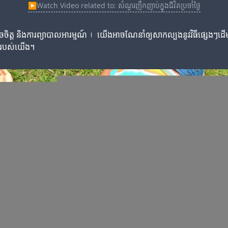
▶
Watch Video related to: សំណួរញឹកញាប់ក្នុងជីវិតប្រចាំថ្ងៃ
 និងការព្យាបាលអារម្មណ៍। យើងអាចណែនាំឲ្យសាកល្បងនូវវិធីផ្សេងៗដើម្បី
ិតរបស់យើង។