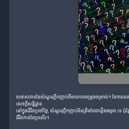
សមាសភាពនៃសំណួរញឹកញាប់គឺមានភាពចម្រូងចម្រាស់។ តែការយល់ដឹង
សេចក្តីសន្និដ្ឋាន
នៅក្នុងជីវិតប្រចាំថ្ងៃ, សំណួរញឹកញាប់មិនត្រឹមតែជារឿងធម្មតា ទេ 
ជីវិតកាន់តែប្រសើរ។