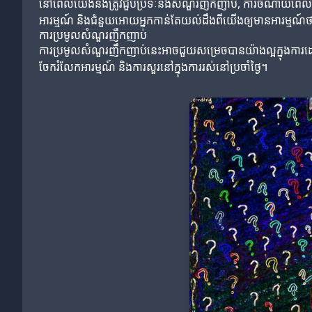
នៅពេលយើងនឹងត្រូវជួបប្រទៈនឹងសំណួរញឹកញាប់, ការចំណាយពេលក្នុ
អារម្មណ៍ និងជំនួយអោយអ្នកកាន់តែយល់ដឹងពីយើងឲ្យមានអារម្មណ៍
ការប្រមូលសំណួរញឹកញាប់
ការប្រមូលសំណួរញឹកញាប់នេះអាចជួយសម្រេចបានយ៉ាងល្អក្នុងការដោះស្រា
ចែករំលែកអារម្មណ៍ និងការសួរនៅក្នុងការរស់នៅប្រចាំថ្ងៃ។