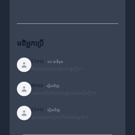
មតិអ្នកប្រើ
Chris
១០ នាទីមុន
នឹងតាមដានរាល់អត្ថបទបន្តទៀត។
Mike
ម្សិលមិញ
អរគុណច្រើនដែលបានផ្តល់ចំណេះដឹងថ្មីៗ។
Chris
ម្សិលមិញ
សូមអរគុណសម្រាប់ព័ត៌មានដ៏ល្អនេះ។