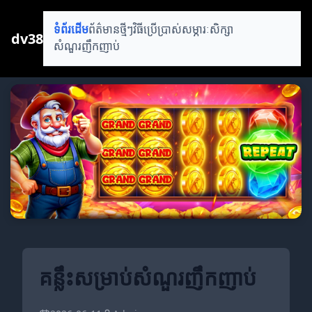
ទំព័រដើម
ព័ត៌មានថ្មីៗ
វិធីប្រើប្រាស់
សម្ភារៈសិក្សា
dv38
សំណួរញឹកញាប់
គន្លឹះសម្រាប់សំណួរញឹកញាប់