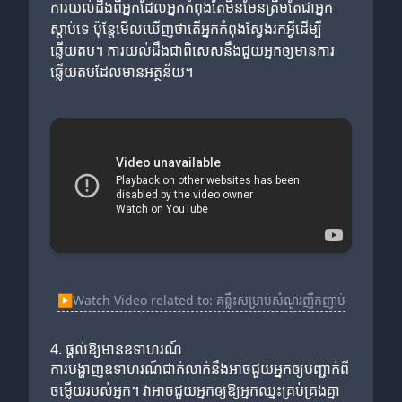
ការយល់ដឹងពីអ្នកដែលអ្នកកំពុងតែមិនមែនត្រឹមតែជាអ្នក
ស្ដាប់ទេ ប៉ុន្តែមើលឃើញថាតើអ្នកកំពុងស្វែងរកអ្វីដើម្បី
ឆ្លើយតប។ ការយល់ដឹងជាពិសេសនឹងជួយអ្នកឲ្យមានការ
ឆ្លើយតបដែលមានអត្ថន័យ។
▶
Watch Video related to: គន្លឹះសម្រាប់សំណួរញឹកញាប់
4. ផ្តល់ឱ្យមានឧទាហរណ៍
ការបង្ហាញឧទាហរណ៍ជាក់លាក់នឹងអាចជួយអ្នកឲ្យបញ្ជាក់ពី
ចម្លើយរបស់អ្នក។ វាអាចជួយអ្នកឲ្យឱ្យអ្នកឈ្នះគ្រប់គ្រងគ្នា