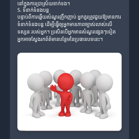
នៅក្នុងការប្រាស្រ័យទាក់ទង។
5. ទំនាក់ទំនងបន្ត
បន្ទាប់ពីការឆ្លើយសំណួរញឹកញាប់ អ្នកគួរត្រូវជួយឱ្យមានការ
ទំនាក់ទំនងបន្ត ដើម្បីធ្វើឲ្យអ្នកមានភាពច្បាស់លាស់លើ
ទស្សនៈរបស់អ្នក។ ប្រសិនបើអ្នកមានសំណួរផ្សេងៗទៀត
អ្នកអាចស្វែងរកព័ត៌មានបន្ថែមនៃប្រធានបទនេះ។