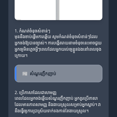
1. កំណត់ចំនុចសំខាន់ៗ
មុននឹងចាប់ផ្តើមការឆ្លើយ សូមកំណត់ចំនុចសំខាន់ៗដែល
អ្នកចង់ឱ្យបានច្បាស់។ ការបង្កើតរាយនាមចំនុចនេះអាចជួយ
អ្នកឲ្យមិនភ្លេចអ្វីៗពេលដែលអ្នកយល់ឲ្យខ្លួនឯងនៅពេលចុង
ក្រោយ។
📰
សំណួរញឹកញាប់
2. ប្រើភាសាដែលជាសាមញ្ញ
ពេលដែលអ្នកចង់ឆ្លើយសំណួរញឹកញាប់ អ្នកគួរប្រើភាសា
ដែលមានភាពសាមញ្ញ និងងាយស្រួលសម្រាប់អ្នកស្ដាប់។ វា
នឹងធ្វើឲ្យការប្រាស្រ័យទាក់ទងកាន់តែងាយស្រួល។