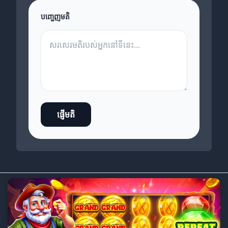
បញ្ចេញមតិ
ផ្ញើមតិ