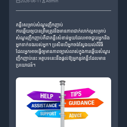
2026-06-11
Admin
គន្លឹះសម្រាប់សំណួរញឹកញាប់
ការឆ្លើយឲ្យបានត្រឹមត្រូវនិងមានភាពជាក់លាក់ល្អសម្រាប់
សំណួរញឹកញាប់គឺជាគន្លឹះសំខាន់មួយដែលអាចជួយអ្នកនិង
អ្នកទាក់ទងរបស់អ្នក។ ប្រសិនបើអ្នកចង់ស្វែងយល់ពីវិធី
ដែលអ្នកអាចធ្វើឲ្យមានភាពច្បាស់លាស់ក្នុងការឆ្លើយសំណួរ
ញឹកញាប់នេះ អត្ថបទនេះនឹងផ្តល់ឱ្យអ្នកនូវគន្លឹះដែលមាន
ប្រយោជន៍។