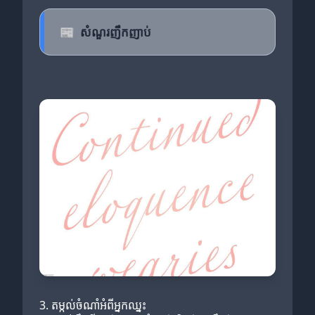
📰
សំណួរញឹកញាប់
3. តម្កល់ចំណាំអំពីអ្នកឈ្នះ