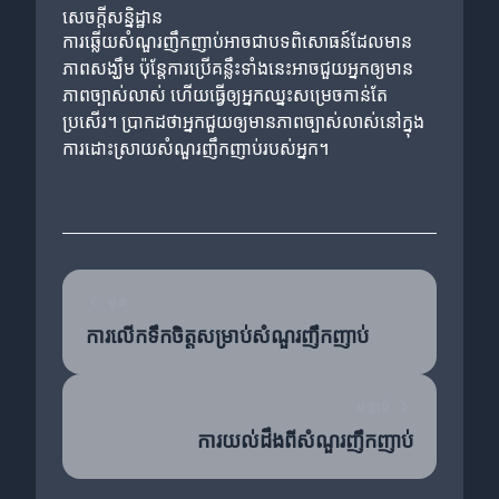
សេចក្ដីសន្និដ្ឋាន
ការឆ្លើយសំណួរញឹកញាប់អាចជាបទពិសោធន៍ដែលមាន
ភាពសង្ឃឹម ប៉ុន្តែការប្រើគន្លឹះទាំងនេះអាចជួយអ្នកឲ្យមាន
ភាពច្បាស់លាស់ ហើយធ្វើឲ្យអ្នកឈ្នះសម្រេចកាន់តែ
ប្រសើរ។ ប្រាកដថាអ្នកជួយឲ្យមានភាពច្បាស់លាស់នៅក្នុង
ការដោះស្រាយសំណួរញឹកញាប់របស់អ្នក។
មុន
ការលើកទឹកចិត្តសម្រាប់សំណួរញឹកញាប់
បន្ទាប់
ការយល់ដឹងពីសំណួរញឹកញាប់