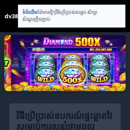
ទំព័រដើម
ព័ត៌មានថ្មីៗ
វិធីប្រើប្រាស់
សម្ភារៈសិក្សា
dv38
សំណួរញឹកញាប់
វិធីប្រើប្រាស់ឧបករណ៍ផ្ទះឆ្លាតវៃ
សម្រាប់ការសន្សំថាមពល