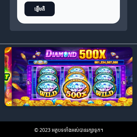
ផ្ញើមតិ
© 2023 អត្ថបទទាំងអស់បានរក្សាទុក។