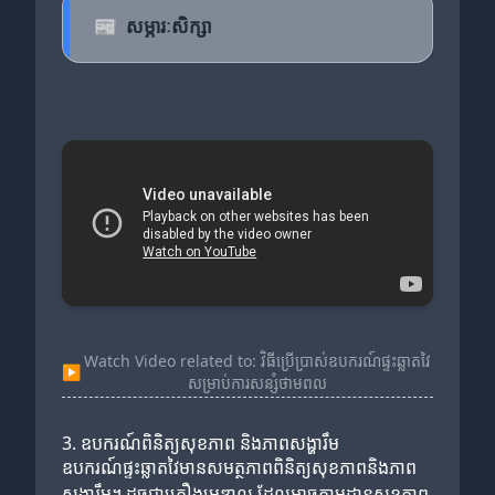
📰
សម្ភារៈសិក្សា
Watch Video related to: វិធីប្រើប្រាស់ឧបករណ៍ផ្ទះឆ្លាតវៃ
▶
សម្រាប់ការសន្សំថាមពល
3. ឧបករណ៍ពិនិត្យសុខភាព និងភាពសង្ហារឹម
ឧបករណ៍ផ្ទះឆ្លាតវៃមានសមត្ថភាពពិនិត្យសុខភាពនិងភាព
សង្ហារឹម។ ដូចជាគ្រឿងមេឌាល ដែលអាចតាមដានសុខភាព​