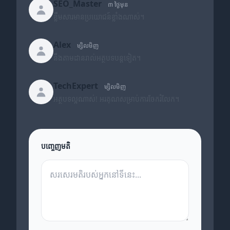
SEO_Master
៣ ថ្ងៃមុន
ខ្លឹមសារមានប្រយោជន៍ខ្លាំងណាស់។
Alex
ម្សិលមិញ
នឹងតាមដានរាល់អត្ថបទបន្តទៀត។
TechExpert
ម្សិលមិញ
អត្ថបទល្អណាស់! អរគុណសម្រាប់ការចែករំលែក។
បញ្ចេញមតិ