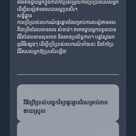
នឹងអាចជួយអ្នកក្នុងការកែប្រែសម្រួលការប្រើប្រាស់របស់អ្នក
ដើម្បីសន្សំថាមពលបានល្អប្រសើរ។
សន្និដ្ឋាន
ការប្រើប្រាស់ឧបករណ៍ផ្ទះឆ្លាតវៃសម្រាប់ការសន្សំថាមពល
គឺជាព្រីមដែលមានសារៈសំខាន់។ វា​អាច​ជួយអ្នកទទួលបាន
ជីវិតដែលមានសុខភាព និងមានប្រសិទ្ធភាព។ បន្តស្វែងរក
នូវវិធីផ្សេងៗ ដើម្បីប្រើប្រាស់ឧបករណ៍ទាំងនេះ និងកែប្រែ
ជីវិតរបស់អ្នកឱ្យប្រសើរឡើង!
មុន
វិធីប្រើប្រាស់បច្ចេកវិទ្យាផ្ទះឆ្លាតវៃសម្រាប់ភាព
ងាយស្រួល
បន្ទាប់