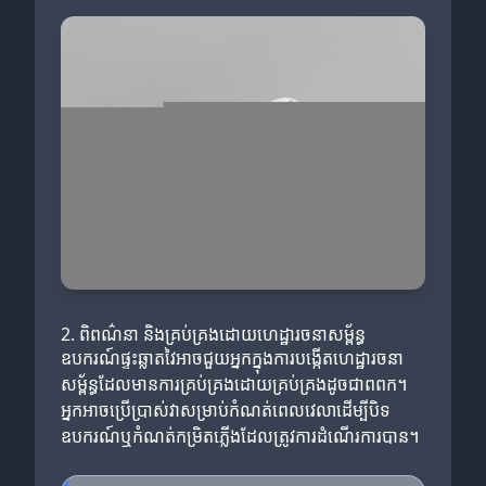
2. ពិពណ៌នា និងគ្រប់គ្រងដោយហេដ្ឋារចនាសម្ព័ន្ធ
ឧបករណ៍ផ្ទះឆ្លាតវៃអាចជួយអ្នកក្នុងការបង្កើតហេដ្ឋារចនា
សម្ព័ន្ធដែលមានការគ្រប់គ្រងដោយគ្រប់គ្រងដូចជាពពក។
អ្នកអាចប្រើប្រាស់វាសម្រាប់កំណត់ពេលវេលាដើម្បីបិទ
ឧបករណ៍ឬកំណត់កម្រិតភ្លើងដែលត្រូវការដំណើរការបាន។