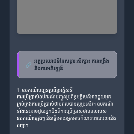
អត្ថប្រយោជន៍នៃសម្ភារៈសិក្សា៖ ការពង្រឹង
🔗
និងការអភិវឌ្ឍន៍
1. ឧបករណ៍បញ្ជូនប្រព័ន្ធអគ្គិសនី
ការប្រើប្រាស់ឧបករណ៍បញ្ជូនប្រព័ន្ធអគ្គិសនីអាចជួយអ្នក
គ្រប់គ្រងការប្រើប្រាស់ថាមពលបានល្អប្រសើរ។ ឧបករណ៍
ទាំងនេះអាចជួយអ្នកដឹងពីការប្រើប្រាស់ថាមពលរបស់
ឧបករណ៍ផ្សេងៗ និងធ្វើអោយអ្នកអាចកំណត់ពេលវេលានិង
បញ្ជា។