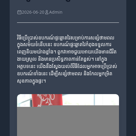
2026-06-20
Admin
វិធីប្រើប្រាស់ឧបករណ៍ផ្ទះឆ្លាតវៃសម្រាប់ការសន្សំថាមពល
ក្នុងសម័យទំនើបនេះ ឧបករណ៍ផ្ទះឆ្លាតវៃកំពុងទទួលការ
ពេញនិយមយ៉ាងខ្លាំង។ ពួកវាអាចជួយអោយយើងមានជីវិត
ងាយស្រួល និងមានប្រសិទ្ធភាពកាន់តែខ្ពស់។ នៅក្នុង
អត្ថបទនេះ យើងនឹងស្វែងយល់ពីវិធីដែលអ្នកអាចប្រើប្រាស់
ឧបករណ៍ទាំងនេះ ដើម្បីសន្សំថាមពល និងកែលម្អកម្រិត
សុខភាពក្នុងផ្ទះ។