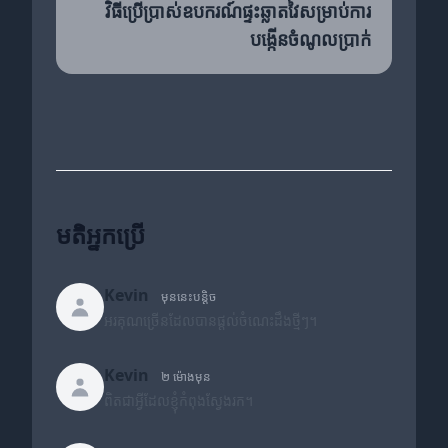
វិធីប្រើប្រាស់ឧបករណ៍ផ្ទះឆ្លាតវៃសម្រាប់ការ
បង្កើនចំណូលប្រាក់
មតិអ្នកប្រើ
Kevin
មុននេះបន្តិច
អរគុណច្រើនដែលបានផ្តល់ចំណេះដឹងថ្មីៗ។
Kevin
២ ម៉ោងមុន
ពិតជាអ្វីដែលខ្ញុំកំពុងស្វែងរក។