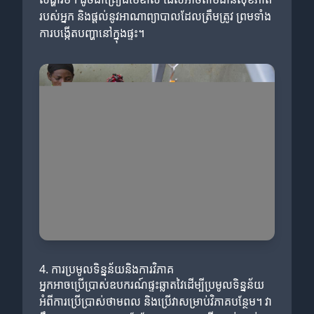
របស់អ្នក និងផ្តល់នូវអាណាព្យាបាលដែលត្រឹមត្រូវ ព្រមទាំង
ការបង្កើតបញ្ហានៅក្នុងផ្ទះ។
4. ការប្រមូលទិន្នន័យនិងការវិភាគ
អ្នកអាចប្រើប្រាស់ឧបករណ៍ផ្ទះឆ្លាតវៃដើម្បីប្រមូលទិន្នន័យ
អំពីការប្រើប្រាស់ថាមពល និងប្រើវាសម្រាប់វិភាគបន្ថែម។ វា