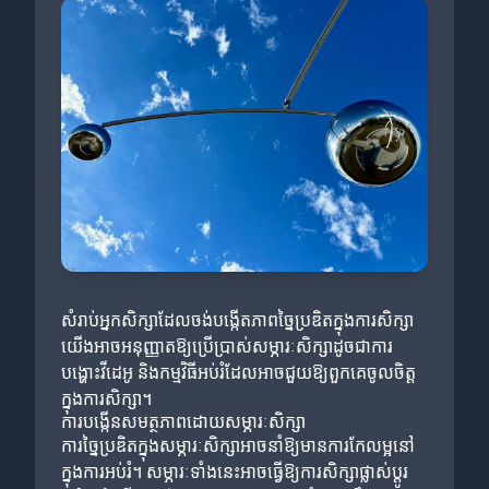
សំរាប់អ្នកសិក្សាដែលចង់បង្កើតភាពច្នៃប្រឌិតក្នុងការសិក្សា
យើងអាចអនុញ្ញាតឱ្យប្រើប្រាស់សម្ភារៈសិក្សាដូចជាការ
បង្ហោះវីដេអូ និងកម្មវិធីអប់រំដែលអាចជួយឱ្យពួកគេចូលចិត្ត
ក្នុងការសិក្សា។
ការបង្កើនសមត្ថភាពដោយសម្ភារៈសិក្សា
ការច្នៃប្រឌិតក្នុងសម្ភារៈសិក្សាអាចនាំឱ្យមានការកែលម្អនៅ
ក្នុងការអប់រំ។ សម្ភារៈទាំងនេះអាចធ្វើឱ្យការសិក្សាផ្លាស់ប្តូរ