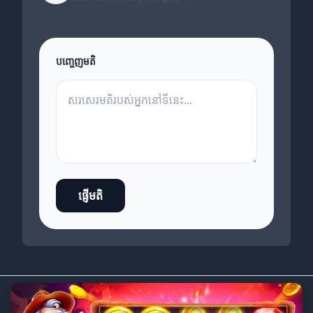
បញ្ចេញមតិ
ផ្ញើមតិ