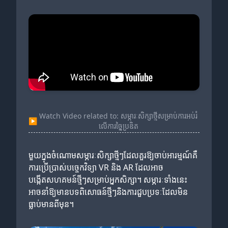
Watch Video related to: សម្ភារៈសិក្សាថ្មីសម្រាប់ការអប់រំ
▶
លើការច្នៃប្រឌិត
មួយក្នុងចំណោមសម្ភារៈសិក្សាថ្មីៗដែលគួរឱ្យចាប់អារម្មណ៍គឺ
ការប្រើប្រាស់បច្ចេកវិទ្យា VR និង AR ដែលអាច
បង្កើតសហគមន៍ថ្មីៗសម្រាប់អ្នកសិក្សា។ សម្ភារៈទាំងនេះ
អាចនាំឱ្យមានបទពិសោធន៍ថ្មីៗនិងការជួបប្រទៈដែលមិន
ធ្លាប់មានពីមុន។