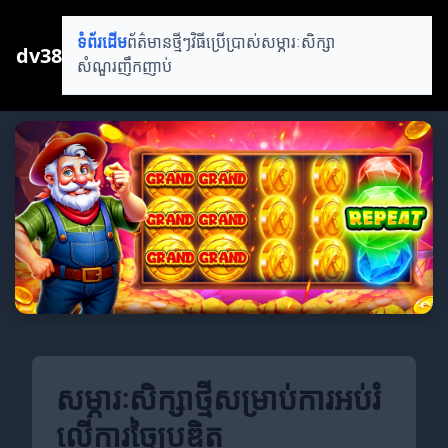
ទំព័រដើម
ព័ត៌មានថ្មីៗ
វិធីប្រើប្រាស់
សម្ភារៈសិក្សា
dv38
សំណួរញឹកញាប់
សម្ភារៈសិក្សាថ្មីសម្រាប់ការអប់រំ
លើការច្នៃប្រឌិត