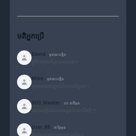
មតិអ្នកប្រើ
David
មុននេះបន្តិច
ខ្ញុំពិតជាចូលចិត្តអានវាណាស់។
Mike
មុននេះបន្តិច
សូមអរគុណសម្រាប់ព័ត៌មានដ៏ល្អនេះ។
SEO_Master
១០ នាទីមុន
អរគុណច្រើនដែលបានផ្តល់ចំណេះដឹងថ្មីៗ។
User_88
៣ ថ្ងៃមុន
នឹងតាមដានរាល់អត្ថបទបន្តទៀត។