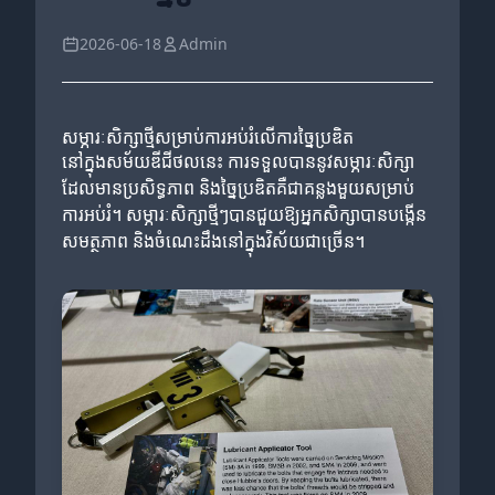
2026-06-18
Admin
សម្ភារៈសិក្សាថ្មីសម្រាប់ការអប់រំលើការច្នៃប្រឌិត
នៅក្នុងសម័យឌីជីថលនេះ ការទទួលបាននូវសម្ភារៈសិក្សា
ដែលមានប្រសិទ្ធភាព និងច្នៃប្រឌិតគឺជាគន្លងមួយសម្រាប់
ការអប់រំ។ សម្ភារៈសិក្សាថ្មីៗបានជួយឱ្យអ្នកសិក្សាបានបង្កើន
សមត្ថភាព និងចំណេះដឹងនៅក្នុងវិស័យជាច្រើន។