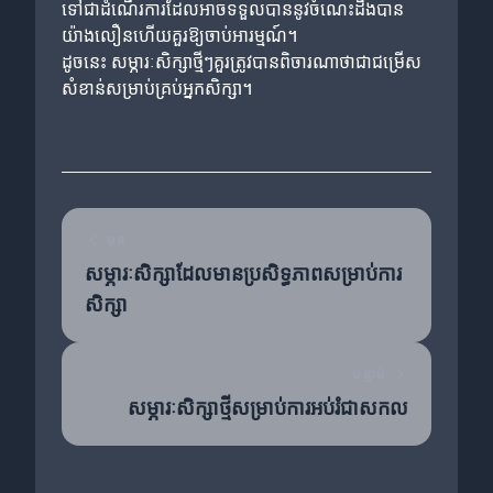
ទៅជាដំណើរការដែលអាចទទួលបាននូវចំណេះដឹងបាន
យ៉ាងលឿនហើយគួរឱ្យចាប់អារម្មណ៍។
ដូចនេះ សម្ភារៈសិក្សាថ្មីៗគួរត្រូវបានពិចារណាថាជាជម្រើស
សំខាន់សម្រាប់គ្រប់អ្នកសិក្សា។
មុន
សម្ភារៈសិក្សាដែលមានប្រសិទ្ធភាពសម្រាប់ការ
សិក្សា
បន្ទាប់
សម្ភារៈសិក្សាថ្មីសម្រាប់ការអប់រំជាសកល