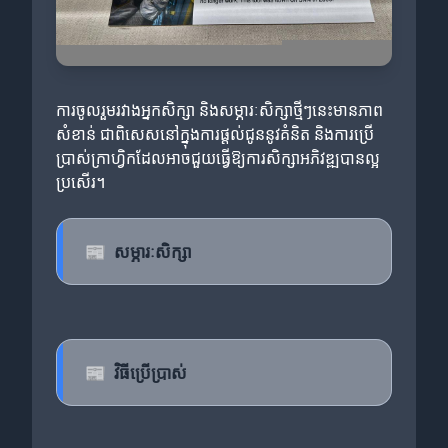
ការចូលរួមរវាងអ្នកសិក្សា និងសម្ភារៈសិក្សាថ្មីៗនេះមានភាព
សំខាន់ ជាពិសេសនៅក្នុងការផ្តល់ជូននូវគំនិត និងការប្រើ
ប្រាស់ក្រាហ្វិកដែលអាចជួយធ្វើឱ្យការសិក្សាអភិវឌ្ឍបានល្អ
ប្រសើរ។
📰
សម្ភារៈសិក្សា
📰
វិធីប្រើប្រាស់