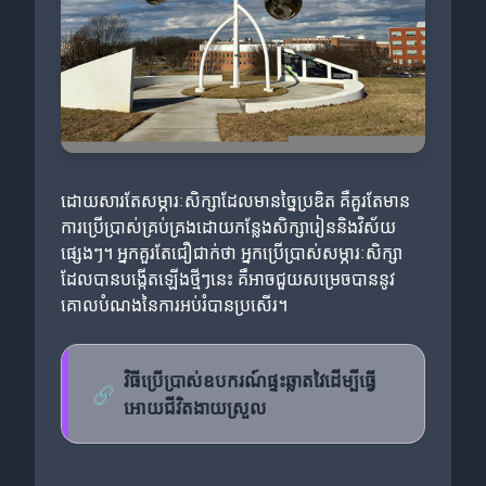
ដោយសារតែសម្ភារៈសិក្សា​ដែលមានច្នៃប្រឌិត គឺគួរតែមាន
ការប្រើប្រាស់គ្រប់គ្រងដោយកន្លែងសិក្សារៀននិងវិស័យ
ផ្សេងៗ។ អ្នកគួរតែជឿជាក់ថា អ្នកប្រើប្រាស់សម្ភារៈសិក្សា
ដែលបានបង្កើតឡើងថ្មីៗនេះ គឺអាចជួយសម្រេចបាននូវ
គោលបំណងនៃការអប់រំបានប្រសើរ។
វិធីប្រើប្រាស់ឧបករណ៍ផ្ទះឆ្លាតវៃដើម្បីធ្វើ
🔗
អោយជីវិតងាយស្រួល