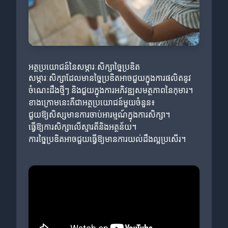
អត្ថប្រយោជន៍នៃសម្ភារៈសិក្សាច្នៃប្រឌិត
សម្ភារៈសិក្សាដែលមានច្នៃប្រឌិតអាចជួយក្នុងការផលិតនូវ
ចំណេះដឹងថ្មីៗ និងជួយក្នុងការអភិវឌ្ឍសមត្ថភាពនៃកុមារ។
ខាងក្រោមនេះគឺជាអត្ថប្រយោជន៍មួយចំនួន៖
ជួយឱ្យសិស្សមានការចាប់អារម្មណ៍ក្នុងការសិក្សា។
ធ្វើឱ្យការសិក្សាលើស្មារតីនិងអត្ថន័យ។
ការច្នៃប្រឌិតអាចជួយធ្វើឱ្យមានការយល់ដឹងល្អប្រសើរ។