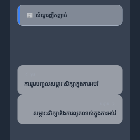
📰
សំណួរញឹកញាប់
មុន
ការរួមបញ្ចូលសម្ភារៈសិក្សាក្នុងការអប់រំ
បន្ទាប់
សម្ភារៈសិក្សានិងការលូតលាស់ក្នុងការអប់រំ