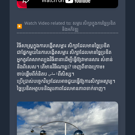
Watch Video related to: សម្ភារៈសិក្សាក្នុងការច្នៃប្រឌិត
▶
និងអភិវឌ្ឍ
វិធីសាស្រ្តក្នុងការបង្កើតសម្ភារៈសិក្សាដែលមានច្នៃប្រឌិត
ជាផ្នែកមួយនៃការបង្កើតសម្ភារៈសិក្សាដែលមានច្នៃប្រឌិត
អ្នកគួរតែសាកល្បងវិធីនានាដើម្បីធ្វើឱ្យវាមានសារៈសំខាន់
និងពិសេស។ តើមានវិធីណាខ្លះ? ចេញពីខាងក្រោម៖
ចាប់ផ្ដើមពីគំនិតប اصلیពីសិស្ស។
ប្រើប្រាស់បច្ចេកវិទ្យាដែលអាចជួយធ្វើឱ្យការសិក្សាអស្ចារ្យ។
ច្នៃប្រឌិតអត្ថបទនិងរូបភាពដែលមានភាពទាក់ទាញ។