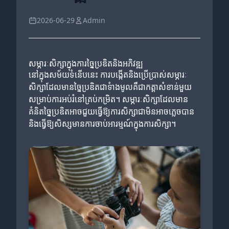
2026-06-29
Admin
សម្ភារៈសិក្សាក្នុងការច្នៃប្រឌិតនិងអភិវឌ្ឍ
នៅក្នុងសម័យទំនើបនេះ ការបង្កើតនិងប្រើប្រាស់សម្ភារៈ
សិក្សាដែលមានច្នៃប្រឌិតជាទំាងមូលគឺជាកត្តាសំខាន់មួយ
សម្រាប់ការអប់រំនៅគ្រប់កម្រិត។ សម្ភារៈសិក្សាដែលមាន
គំនិតច្នៃប្រឌិតអាចជួយធ្វើឱ្យការសិក្សាជាមិនអាចភ្លេចបាន
និងធ្វើឱ្យសិស្សមានការចាប់អារម្មណ៍ក្នុងការសិក្សា។