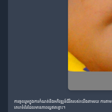
ការចូលរួមក្នុងការកំណត់និងអភិវឌ្ឍន៍ជីវិតរបស់យើងតាមរយៈការតាមដ
គេហទំព័រដែលមានភាពល្អឥតខ្ចោះ។