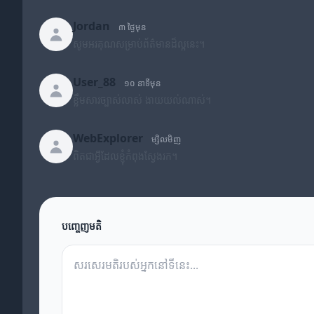
Jordan
៣ ថ្ងៃមុន
សូមអរគុណសម្រាប់ព័ត៌មានដ៏ល្អនេះ។
User_88
១០ នាទីមុន
ខ្លឹមសារច្បាស់លាស់ ងាយយល់ណាស់។
WebExplorer
ម្សិលមិញ
ពិតជាអ្វីដែលខ្ញុំកំពុងស្វែងរក។
បញ្ចេញមតិ