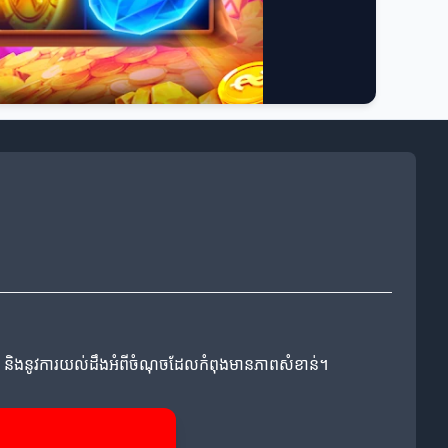
្មីៗ និងនូវការយល់ដឹងអំពីចំណុចដែលកំពុងមានភាពសំខាន់។