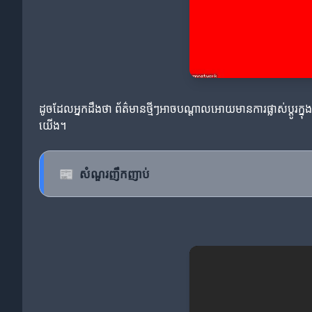
ដូចដែលអ្នកដឹងថា ព័ត៌មានថ្មីៗអាចបណ្តាលអោយមានការផ្លាស់ប្តូរក្នុងជ
យើង។
📰
សំណួរញឹកញាប់