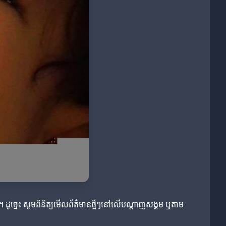
រ។ ដូច្នេះ សូមពិនិត្យមើលព័ត៌មានថ្មីៗនៅលើបណ្តាញសង្គម ឬតាម