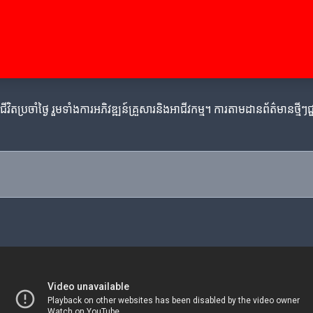
ីវិតប្រចាំថ្ងៃ រួមទាំងការអភិវឌ្ឍន៍គ្រួសារនិងអាជីវកម្ម។ ការតាមដានព័ត៌មានថ