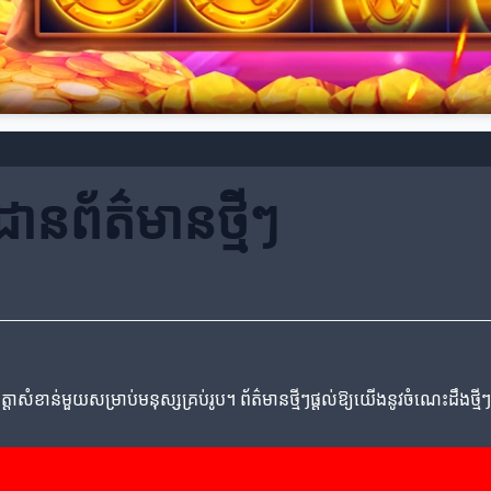
ានព័ត៌មានថ្មីៗ
សំខាន់មួយសម្រាប់មនុស្សគ្រប់រូប។ ព័ត៌មានថ្មីៗផ្តល់ឱ្យយើងនូវចំណេះដឹងថ