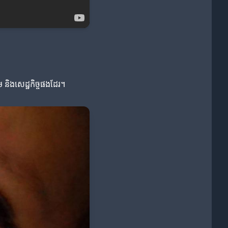
 និងសេដ្ឋកិច្ចផងដែរ។