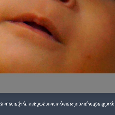
ានព័ត៌មានថ្មីៗគឺជាគន្លងមួយដ៏មានសារៈសំខាន់សម្រាប់ការរីកចម្រើនល្អប្រសើ