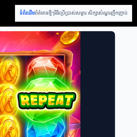
ទំព័រដើម
ព័ត៌មានថ្មីៗ
វិធីប្រើប្រាស់
សម្ភារៈសិក្សា
សំណួរញឹកញាប់