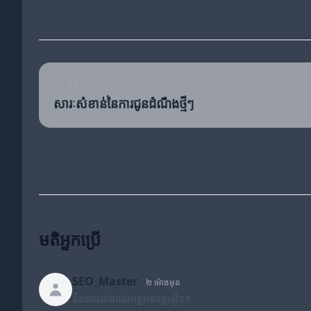
មុន
សារៈសំខាន់នៃការជូនដំណឹងថ្មីៗ
មតិអ្នកប្រើ
SEO_Master
២ ម៉ោងមុន
នឹងតាមដានរាល់អត្ថបទបន្តទៀត។