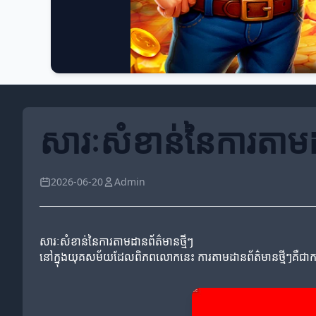
សារៈសំខាន់នៃការតាមដ
2026-06-20
Admin
សារៈសំខាន់នៃការតាមដានព័ត៌មានថ្មីៗ
នៅក្នុងយុគសម័យដែលពិភពលោកនេះ ការតាមដានព័ត៌មានថ្មីៗគឺជាកត្តា