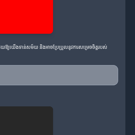
្មីៗជួយឱ្យយើងទាន់សម័យ និងអាចប្រែប្រួលនូវការសម្រេចចិត្តរបស់