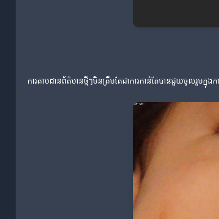
ការតាមដានព័ត៌មានថ្មីៗមិនត្រឹមតែជាការកាន់តែបានជួយចូលរួមក្នុងក