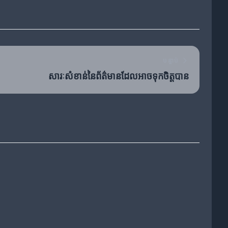
បន្ទាប់
សារៈសំខាន់នៃព័ត៌មានដែលអាចទុកចិត្តបាន