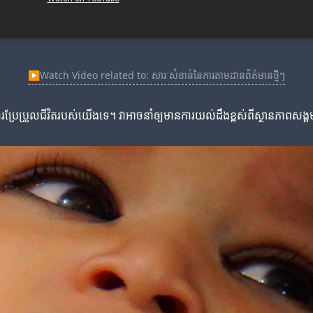
▶
Watch Video related to: សារៈសំខាន់នៃការតាមដានព័ត៌មានថ្មីៗ
ារប្រែប្រួលជីវិតរបស់យើងទេ។ វាអាចនាំឲ្យមានការយល់ដឹងខ្ពស់ពីស្ថានភាពសង្គម